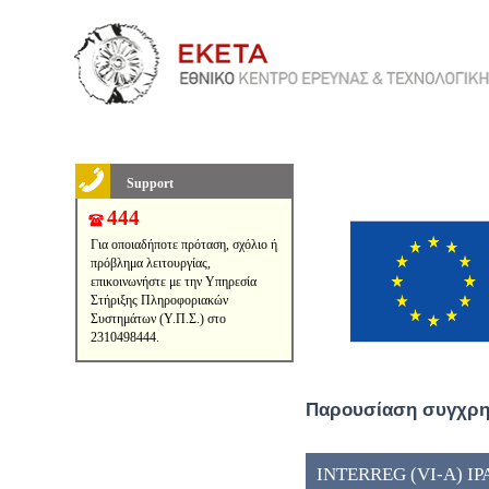
Support
444
Για οποιαδήποτε πρόταση, σχόλιο ή
πρόβλημα λειτουργίας,
επικοινωνήστε με την Υπηρεσία
Στήριξης Πληροφοριακών
Συστημάτων (Υ.Π.Σ.) στο
2310498444.
Παρουσίαση συγχρημ
INTERREG (VI-A) IP