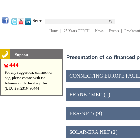
Search
Home
|
25 Years CERTH
|
News
|
Events
|
Proclamat
Support
Presentation of co-financed 
444
For any suggestion, comment or
CONNECTING EUROPE FACILIT
bug, please contact with the
Information Technology Unit
(I.T.U.) at 2310498444
ERANET-MED (1)
ERA-NETS (9)
SOLAR-ERA.NET (2)