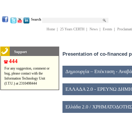
Search
Home
|
25 Years CERTH
|
News
|
Events
|
Proclamat
Support
Presentation of co-financed p
444
For any suggestion, comment or
Δημιουργία – Επέκταση - Αναβ
bug, please contact with the
Information Technology Unit
Ερευνητικών Κέντρων εποπτείας
(I.T.U.) at 2310498444
ΕΛΛΑΔΑ 2.0 - ΕΡΕΥΝΩ ΔΗΜ
Ελλάδα 2.0 / ΧΡΗΜΑΤΟΔΟΤΗ