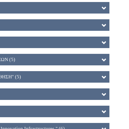
ΩΝ (5)
ΗΣΗ" (5)
ovation Infrastructures " (6)