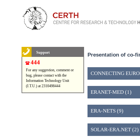
Support
Presentation of co-f
444
For any suggestion, comment or
CONNECTING EUROPE
bug, please contact with the
Information Technology Unit
(I.T.U.) at 2310498444
ERANET-MED (1)
ERA-NETS (9)
SOLAR-ERA.NET (2)