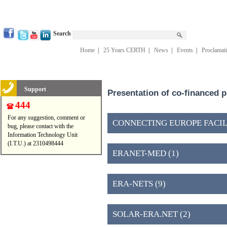
Search
Home
|
25 Years CERTH
|
News
|
Events
|
Proclamat
Support
Presentation of co-financed 
444
For any suggestion, comment or
CONNECTING EUROPE FACILIT
bug, please contact with the
Information Technology Unit
(I.T.U.) at 2310498444
ERANET-MED (1)
ERA-NETS (9)
SOLAR-ERA.NET (2)