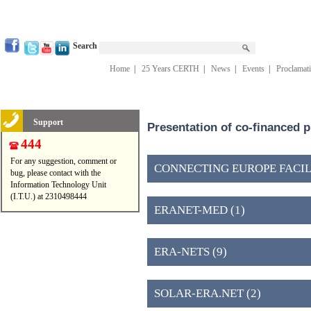
Search
Home
|
25 Years CERTH
|
News
|
Events
|
Proclamat
Support
Presentation of co-financed 
444
For any suggestion, comment or
CONNECTING EUROPE FACILIT
bug, please contact with the
Information Technology Unit
(I.T.U.) at 2310498444
ERANET-MED (1)
ERA-NETS (9)
SOLAR-ERA.NET (2)