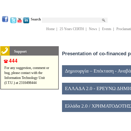
Search
Home
|
25 Years CERTH
|
News
|
Events
|
Proclamat
Support
Presentation of co-financed p
444
For any suggestion, comment or
Δημιουργία – Επέκταση - Αναβ
bug, please contact with the
Information Technology Unit
Ερευνητικών Κέντρων εποπτείας
(I.T.U.) at 2310498444
ΕΛΛΑΔΑ 2.0 - ΕΡΕΥΝΩ ΔΗΜ
Ελλάδα 2.0 / ΧΡΗΜΑΤΟΔΟΤΗ