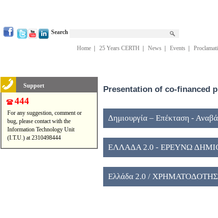
Search
Home
|
25 Years CERTH
|
News
|
Events
|
Proclamat
Support
Presentation of co-financed p
444
For any suggestion, comment or
Δημιουργία – Επέκταση - Αναβ
bug, please contact with the
Information Technology Unit
Ερευνητικών Κέντρων εποπτείας
(I.T.U.) at 2310498444
ΕΛΛΑΔΑ 2.0 - ΕΡΕΥΝΩ ΔΗΜ
Ελλάδα 2.0 / ΧΡΗΜΑΤΟΔΟΤΗ