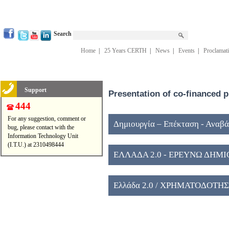
Search
Home
|
25 Years CERTH
|
News
|
Events
|
Proclamat
Support
Presentation of co-financed p
444
For any suggestion, comment or
Δημιουργία – Επέκταση - Αναβ
bug, please contact with the
Information Technology Unit
Ερευνητικών Κέντρων εποπτείας
(I.T.U.) at 2310498444
ΕΛΛΑΔΑ 2.0 - ΕΡΕΥΝΩ ΔΗΜ
Ελλάδα 2.0 / ΧΡΗΜΑΤΟΔΟΤΗ