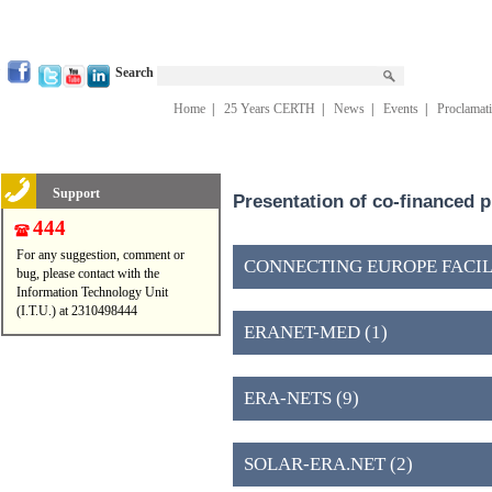
Search
Home
|
25 Years CERTH
|
News
|
Events
|
Proclamat
Support
Presentation of co-financed 
444
For any suggestion, comment or
CONNECTING EUROPE FACILIT
bug, please contact with the
Information Technology Unit
(I.T.U.) at 2310498444
ERANET-MED (1)
ERA-NETS (9)
SOLAR-ERA.NET (2)