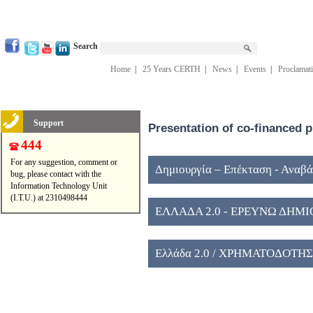
Search
Home
|
25 Years CERTH
|
News
|
Events
|
Proclamat
Support
Presentation of co-financed p
444
For any suggestion, comment or
Δημιουργία – Επέκταση - Αναβ
bug, please contact with the
Information Technology Unit
Ερευνητικών Κέντρων εποπτείας
(I.T.U.) at 2310498444
ΕΛΛΑΔΑ 2.0 - ΕΡΕΥΝΩ ΔΗΜ
Ελλάδα 2.0 / ΧΡΗΜΑΤΟΔΟΤΗ