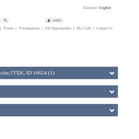
Ελληνικά
English
|
Events
|
Proclamations
|
Job Opportunities
|
My Certh
|
Contact Us
είας ΓΓΕΚ, ID 16624 (1)