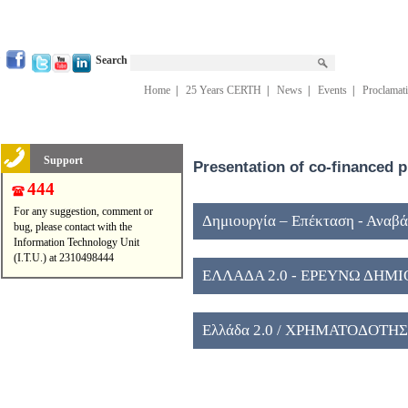
Search
Home
|
25 Years CERTH
|
News
|
Events
|
Proclamat
Support
Presentation of co-financed p
444
For any suggestion, comment or
Δημιουργία – Επέκταση - Αναβ
bug, please contact with the
Information Technology Unit
Ερευνητικών Κέντρων εποπτείας
(I.T.U.) at 2310498444
ΕΛΛΑΔΑ 2.0 - ΕΡΕΥΝΩ ΔΗΜ
Ελλάδα 2.0 / ΧΡΗΜΑΤΟΔΟΤΗ