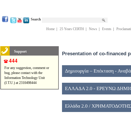
Search
Home
|
25 Years CERTH
|
News
|
Events
|
Proclamat
Support
Presentation of co-financed p
444
For any suggestion, comment or
Δημιουργία – Επέκταση - Αναβ
bug, please contact with the
Information Technology Unit
Ερευνητικών Κέντρων εποπτείας
(I.T.U.) at 2310498444
ΕΛΛΑΔΑ 2.0 - ΕΡΕΥΝΩ ΔΗΜ
Ελλάδα 2.0 / ΧΡΗΜΑΤΟΔΟΤΗ