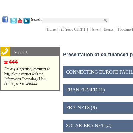
Search
Home
|
25 Years CERTH
|
News
|
Events
|
Proclamat
Support
Presentation of co-financed 
444
For any suggestion, comment or
CONNECTING EUROPE FACILIT
bug, please contact with the
Information Technology Unit
(I.T.U.) at 2310498444
ERANET-MED (1)
ERA-NETS (9)
SOLAR-ERA.NET (2)