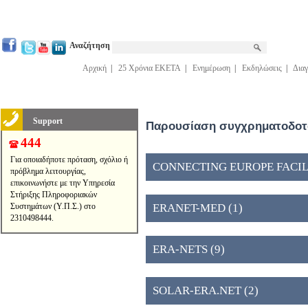
Αναζήτηση
Αρχική
|
25 Χρόνια ΕΚΕΤΑ
|
Ενημέρωση
|
Εκδηλώσεις
|
Διαγ
Support
Παρουσίαση συγχρηματοδοτο
444
Για οποιαδήποτε πρόταση, σχόλιο ή
CONNECTING EUROPE FACILIT
πρόβλημα λειτουργίας,
επικοινωνήστε με την Υπηρεσία
Στήριξης Πληροφοριακών
Συστημάτων (Υ.Π.Σ.) στο
ERANET-MED (1)
2310498444.
ERA-NETS (9)
SOLAR-ERA.NET (2)