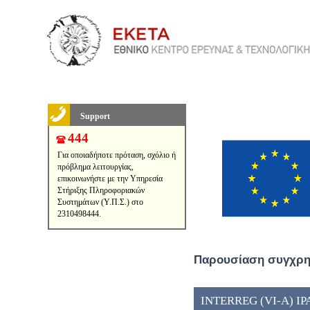
Support
444
Για οποιαδήποτε πρόταση, σχόλιο ή
πρόβλημα λειτουργίας,
επικοινωνήστε με την Υπηρεσία
Στήριξης Πληροφοριακών
Συστημάτων (Υ.Π.Σ.) στο
2310498444.
Παρουσίαση συγχρημ
INTERREG (VI-A) IP