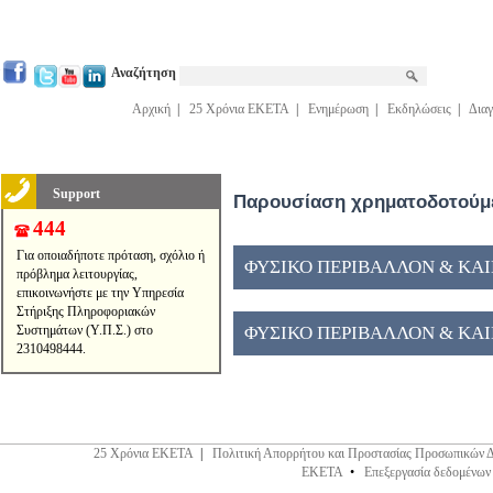
Αναζήτηση
Αρχική
|
25 Χρόνια ΕΚΕΤΑ
|
Ενημέρωση
|
Εκδηλώσεις
|
Διαγ
Support
Παρουσίαση χρηματοδοτούμε
444
Για οποιαδήποτε πρόταση, σχόλιο ή
ΦΥΣΙΚΟ ΠΕΡΙΒΑΛΛΟΝ & ΚΑΙΝ
πρόβλημα λειτουργίας,
επικοινωνήστε με την Υπηρεσία
Στήριξης Πληροφοριακών
Συστημάτων (Υ.Π.Σ.) στο
ΦΥΣΙΚΟ ΠΕΡΙΒΑΛΛΟΝ & ΚΑΙΝ
2310498444.
25 Χρόνια ΕΚΕΤΑ
|
Πολιτική Απορρήτου και Προστασίας Προσωπικών 
ΕΚΕΤΑ
•
Επεξεργασία δεδομένων