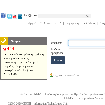
Αναζήτηση
Αρχική
|
25 Χρόνια ΕΚΕΤΑ
|
Ενημέρωση
|
Εκδηλώσεις
|
Διαγ
Support
Username
444
Κωδικός
πρόσβασης
Για οποιαδήποτε πρόταση, σχόλιο ή
πρόβλημα λειτουργίας,
επικοινωνήστε με την Υπηρεσία
Στήριξης Πληροφοριακών
Συστημάτων (Υ.Π.Σ.) στο
2310498444.
Ξέχασα τον κωδικό μου
25 Χρόνια ΕΚΕΤΑ
|
Πολιτική Απορρήτου και Προστασίας Προσωπικών 
ΕΚΕΤΑ
•
Επεξεργασία δεδομένων
©2006-2026 CERTH - Information Technologies Unit