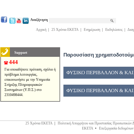
Αναζήτηση
Αρχική
|
25 Χρόνια ΕΚΕΤΑ
|
Ενημέρωση
|
Εκδηλώσεις
|
Διαγ
Support
Παρουσίαση χρηματοδοτούμε
444
Για οποιαδήποτε πρόταση, σχόλιο ή
ΦΥΣΙΚΟ ΠΕΡΙΒΑΛΛΟΝ & ΚΑΙΝ
πρόβλημα λειτουργίας,
επικοινωνήστε με την Υπηρεσία
Στήριξης Πληροφοριακών
Συστημάτων (Υ.Π.Σ.) στο
ΦΥΣΙΚΟ ΠΕΡΙΒΑΛΛΟΝ & ΚΑΙΝ
2310498444.
25 Χρόνια ΕΚΕΤΑ
|
Πολιτική Απορρήτου και Προστασίας Προσωπικών 
ΕΚΕΤΑ
•
Επεξεργασία δεδομένων