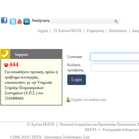
Αναζήτηση
Αρχική
|
25 Χρόνια ΕΚΕΤΑ
|
Ενημέρωση
|
Εκδηλώσεις
|
Διαγ
Support
Username
444
Κωδικός
πρόσβασης
Για οποιαδήποτε πρόταση, σχόλιο ή
πρόβλημα λειτουργίας,
επικοινωνήστε με την Υπηρεσία
Στήριξης Πληροφοριακών
Συστημάτων (Υ.Π.Σ.) στο
2310498444.
Ξέχασα τον κωδικό μου
25 Χρόνια ΕΚΕΤΑ
|
Πολιτική Απορρήτου και Προστασίας Προσωπικών 
ΕΚΕΤΑ
•
Επεξεργασία δεδομένων
©2006-2026 CERTH - Information Technologies Unit