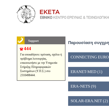
Support
Παρουσίαση συγχρημ
444
Για οποιαδήποτε πρόταση, σχόλιο ή
CONNECTING EUROPE
πρόβλημα λειτουργίας,
επικοινωνήστε με την Υπηρεσία
Στήριξης Πληροφοριακών
Συστημάτων (Υ.Π.Σ.) στο
ERANET-MED (1)
2310498444.
ERA-NETS (9)
SOLAR-ERA.NET (2)