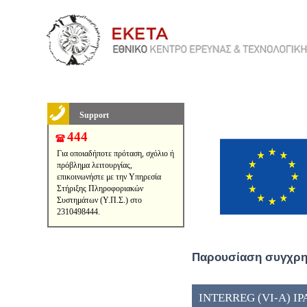
Support
444
Για οποιαδήποτε πρόταση, σχόλιο ή
πρόβλημα λειτουργίας,
επικοινωνήστε με την Υπηρεσία
Στήριξης Πληροφοριακών
Συστημάτων (Υ.Π.Σ.) στο
2310498444.
Παρουσίαση συγχρημ
INTERREG (VI-A) IP