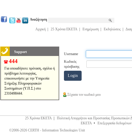
Αναζήτηση
Αρχική
|
25 Χρόνια ΕΚΕΤΑ
|
Ενημέρωση
|
Εκδηλώσεις
|
Διαγ
Support
Username
444
Κωδικός
πρόσβασης
Για οποιαδήποτε πρόταση, σχόλιο ή
πρόβλημα λειτουργίας,
επικοινωνήστε με την Υπηρεσία
Στήριξης Πληροφοριακών
Συστημάτων (Υ.Π.Σ.) στο
2310498444.
Ξέχασα τον κωδικό μου
25 Χρόνια ΕΚΕΤΑ
|
Πολιτική Απορρήτου και Προστασίας Προσωπικών 
ΕΚΕΤΑ
•
Επεξεργασία δεδομένων
©2006-2026 CERTH - Information Technologies Unit