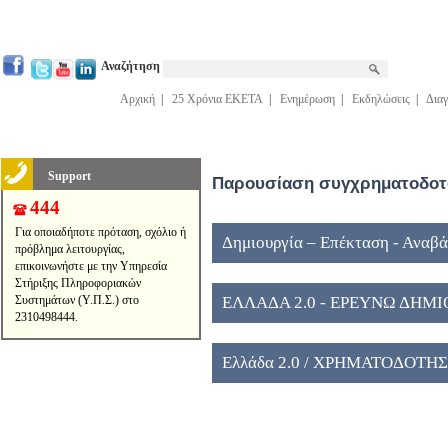
Αναζήτηση
Αρχική
|
25 Χρόνια ΕΚΕΤΑ
|
Ενημέρωση
|
Εκδηλώσεις
|
Διαγ
Support
Παρουσίαση συγχρηματοδοτο
444
Για οποιαδήποτε πρόταση, σχόλιο ή
Δημιουργία – Επέκταση - Αναβ
πρόβλημα λειτουργίας,
επικοινωνήστε με την Υπηρεσία
Κέντρων εποπτείας ΓΓΕΚ, ID 16
Στήριξης Πληροφοριακών
Συστημάτων (Υ.Π.Σ.) στο
ΕΛΛΑΔΑ 2.0 - ΕΡΕΥΝΩ ΔΗΜ
2310498444.
Ελλάδα 2.0 / ΧΡΗΜΑΤΟΔΟΤΗ