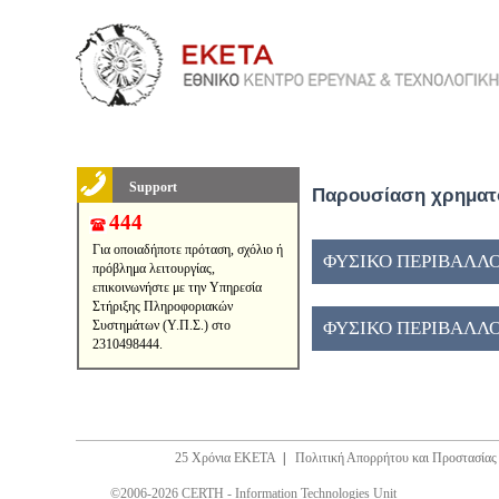
Support
Παρουσίαση χρηματο
444
Για οποιαδήποτε πρόταση, σχόλιο ή
ΦΥΣΙΚΟ ΠΕΡΙΒΑΛΛΟ
πρόβλημα λειτουργίας,
επικοινωνήστε με την Υπηρεσία
Στήριξης Πληροφοριακών
Συστημάτων (Υ.Π.Σ.) στο
ΦΥΣΙΚΟ ΠΕΡΙΒΑΛΛΟ
2310498444.
25 Χρόνια ΕΚΕΤΑ
|
Πολιτική Απορρήτου και Προστασία
©2006-2026 CERTH - Information Technologies Unit