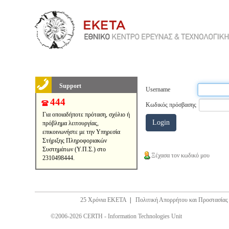
Support
Username
444
Κωδικός πρόσβασης
Για οποιαδήποτε πρόταση, σχόλιο ή
πρόβλημα λειτουργίας,
επικοινωνήστε με την Υπηρεσία
Στήριξης Πληροφοριακών
Συστημάτων (Υ.Π.Σ.) στο
Ξέχασα τον κωδικό μου
2310498444.
25 Χρόνια ΕΚΕΤΑ
|
Πολιτική Απορρήτου και Προστασία
©2006-2026 CERTH - Information Technologies Unit