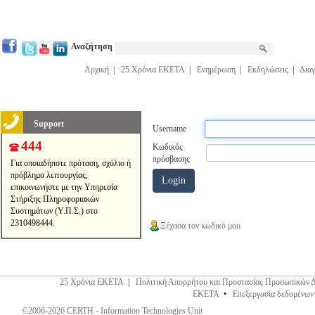
Αναζήτηση
Αρχική
|
25 Χρόνια ΕΚΕΤΑ
|
Ενημέρωση
|
Εκδηλώσεις
|
Διαγ
Support
Username
444
Κωδικός
πρόσβασης
Για οποιαδήποτε πρόταση, σχόλιο ή
πρόβλημα λειτουργίας,
επικοινωνήστε με την Υπηρεσία
Στήριξης Πληροφοριακών
Συστημάτων (Υ.Π.Σ.) στο
2310498444.
Ξέχασα τον κωδικό μου
25 Χρόνια ΕΚΕΤΑ
|
Πολιτική Απορρήτου και Προστασίας Προσωπικών 
ΕΚΕΤΑ
•
Επεξεργασία δεδομένων
©2006-2026 CERTH - Information Technologies Unit