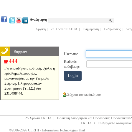
Αναζήτηση
Αρχική
|
25 Χρόνια ΕΚΕΤΑ
|
Ενημέρωση
|
Εκδηλώσεις
|
Διαγ
Support
Username
444
Κωδικός
πρόσβασης
Για οποιαδήποτε πρόταση, σχόλιο ή
πρόβλημα λειτουργίας,
επικοινωνήστε με την Υπηρεσία
Στήριξης Πληροφοριακών
Συστημάτων (Υ.Π.Σ.) στο
2310498444.
Ξέχασα τον κωδικό μου
25 Χρόνια ΕΚΕΤΑ
|
Πολιτική Απορρήτου και Προστασίας Προσωπικών 
ΕΚΕΤΑ
•
Επεξεργασία δεδομένων
©2006-2026 CERTH - Information Technologies Unit