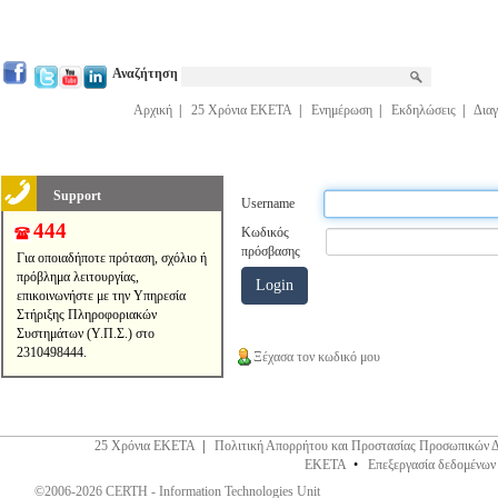
Αναζήτηση
Αρχική
|
25 Χρόνια ΕΚΕΤΑ
|
Ενημέρωση
|
Εκδηλώσεις
|
Διαγ
Support
Username
444
Κωδικός
πρόσβασης
Για οποιαδήποτε πρόταση, σχόλιο ή
πρόβλημα λειτουργίας,
επικοινωνήστε με την Υπηρεσία
Στήριξης Πληροφοριακών
Συστημάτων (Υ.Π.Σ.) στο
2310498444.
Ξέχασα τον κωδικό μου
25 Χρόνια ΕΚΕΤΑ
|
Πολιτική Απορρήτου και Προστασίας Προσωπικών 
ΕΚΕΤΑ
•
Επεξεργασία δεδομένων
©2006-2026 CERTH - Information Technologies Unit