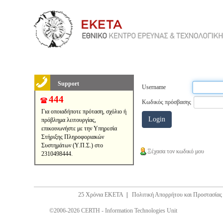
Support
Username
444
Κωδικός πρόσβασης
Για οποιαδήποτε πρόταση, σχόλιο ή
πρόβλημα λειτουργίας,
επικοινωνήστε με την Υπηρεσία
Στήριξης Πληροφοριακών
Συστημάτων (Υ.Π.Σ.) στο
Ξέχασα τον κωδικό μου
2310498444.
25 Χρόνια ΕΚΕΤΑ
|
Πολιτική Απορρήτου και Προστασία
©2006-2026 CERTH - Information Technologies Unit