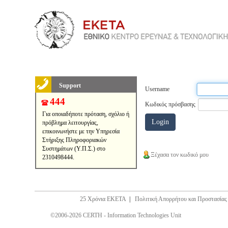
Support
Username
444
Κωδικός πρόσβασης
Για οποιαδήποτε πρόταση, σχόλιο ή
πρόβλημα λειτουργίας,
επικοινωνήστε με την Υπηρεσία
Στήριξης Πληροφοριακών
Συστημάτων (Υ.Π.Σ.) στο
Ξέχασα τον κωδικό μου
2310498444.
25 Χρόνια ΕΚΕΤΑ
|
Πολιτική Απορρήτου και Προστασία
©2006-2026 CERTH - Information Technologies Unit