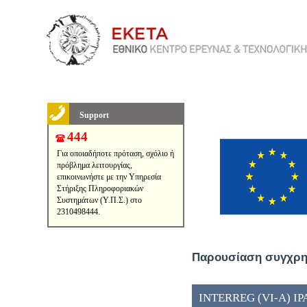
Support
444
Για οποιαδήποτε πρόταση, σχόλιο ή
πρόβλημα λειτουργίας,
επικοινωνήστε με την Υπηρεσία
Στήριξης Πληροφοριακών
Συστημάτων (Υ.Π.Σ.) στο
2310498444.
Παρουσίαση συγχρημ
INTERREG (VI-A) IP