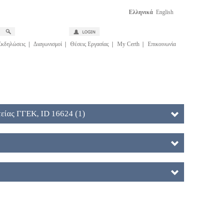
Ελληνικά
English
Εκδηλώσεις
|
Διαγωνισμοί
|
Θέσεις Εργασίας
|
My Certh
|
Επικοινωνία
είας ΓΓΕΚ, ID 16624 (1)