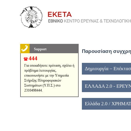
Support
Παρουσίαση συγχρημ
444
Για οποιαδήποτε πρόταση, σχόλιο ή
Δημιουργία – Επέκτασ
πρόβλημα λειτουργίας,
επικοινωνήστε με την Υπηρεσία
Στήριξης Πληροφοριακών
Συστημάτων (Υ.Π.Σ.) στο
ΕΛΛΑΔΑ 2.0 - ΕΡΕ
2310498444.
Ελλάδα 2.0 / ΧΡΗΜ