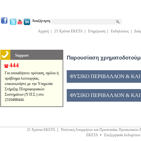
Αναζήτηση
Αρχική
|
25 Χρόνια ΕΚΕΤΑ
|
Ενημέρωση
|
Εκδηλώσεις
|
Διαγ
Support
Παρουσίαση χρηματοδοτούμε
444
Για οποιαδήποτε πρόταση, σχόλιο ή
ΦΥΣΙΚΟ ΠΕΡΙΒΑΛΛΟΝ & ΚΑΙΝ
πρόβλημα λειτουργίας,
επικοινωνήστε με την Υπηρεσία
Στήριξης Πληροφοριακών
Συστημάτων (Υ.Π.Σ.) στο
ΦΥΣΙΚΟ ΠΕΡΙΒΑΛΛΟΝ & ΚΑΙΝ
2310498444.
25 Χρόνια ΕΚΕΤΑ
|
Πολιτική Απορρήτου και Προστασίας Προσωπικών 
ΕΚΕΤΑ
•
Επεξεργασία δεδομένων