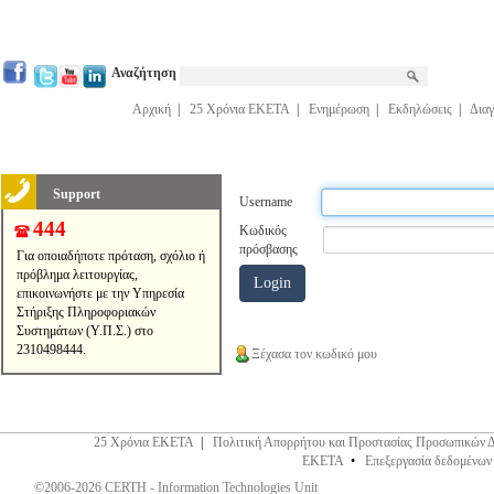
Αναζήτηση
Αρχική
|
25 Χρόνια ΕΚΕΤΑ
|
Ενημέρωση
|
Εκδηλώσεις
|
Διαγ
Support
Username
444
Κωδικός
πρόσβασης
Για οποιαδήποτε πρόταση, σχόλιο ή
πρόβλημα λειτουργίας,
επικοινωνήστε με την Υπηρεσία
Στήριξης Πληροφοριακών
Συστημάτων (Υ.Π.Σ.) στο
2310498444.
Ξέχασα τον κωδικό μου
25 Χρόνια ΕΚΕΤΑ
|
Πολιτική Απορρήτου και Προστασίας Προσωπικών 
ΕΚΕΤΑ
•
Επεξεργασία δεδομένων
©2006-2026 CERTH - Information Technologies Unit