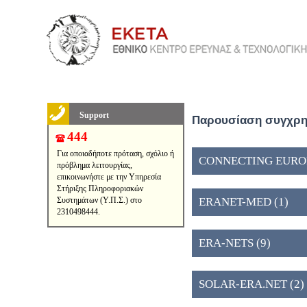
Support
Παρουσίαση συγχρημ
444
Για οποιαδήποτε πρόταση, σχόλιο ή
CONNECTING EUROPE
πρόβλημα λειτουργίας,
επικοινωνήστε με την Υπηρεσία
Στήριξης Πληροφοριακών
Συστημάτων (Υ.Π.Σ.) στο
ERANET-MED (1)
2310498444.
ERA-NETS (9)
SOLAR-ERA.NET (2)