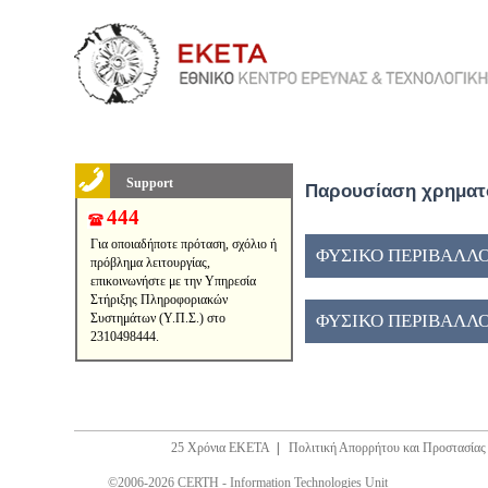
Support
Παρουσίαση χρηματο
444
Για οποιαδήποτε πρόταση, σχόλιο ή
ΦΥΣΙΚΟ ΠΕΡΙΒΑΛΛΟ
πρόβλημα λειτουργίας,
επικοινωνήστε με την Υπηρεσία
Στήριξης Πληροφοριακών
Συστημάτων (Υ.Π.Σ.) στο
ΦΥΣΙΚΟ ΠΕΡΙΒΑΛΛΟ
2310498444.
25 Χρόνια ΕΚΕΤΑ
|
Πολιτική Απορρήτου και Προστασία
©2006-2026 CERTH - Information Technologies Unit