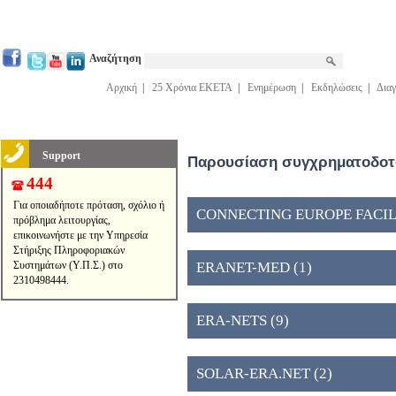
Αναζήτηση
Αρχική
|
25 Χρόνια ΕΚΕΤΑ
|
Ενημέρωση
|
Εκδηλώσεις
|
Διαγ
Support
Παρουσίαση συγχρηματοδοτο
444
Για οποιαδήποτε πρόταση, σχόλιο ή
CONNECTING EUROPE FACILIT
πρόβλημα λειτουργίας,
επικοινωνήστε με την Υπηρεσία
Στήριξης Πληροφοριακών
Συστημάτων (Υ.Π.Σ.) στο
ERANET-MED (1)
2310498444.
ERA-NETS (9)
SOLAR-ERA.NET (2)