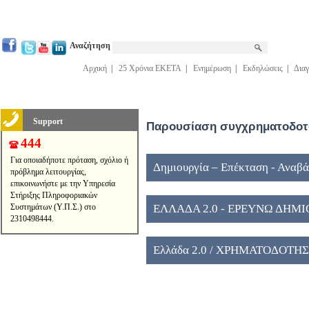
Αναζήτηση
Αρχική
|
25 Χρόνια ΕΚΕΤΑ
|
Ενημέρωση
|
Εκδηλώσεις
|
Διαγ
Support
Παρουσίαση συγχρηματοδοτο
444
Για οποιαδήποτε πρόταση, σχόλιο ή
Δημιουργία – Επέκταση - Αναβ
πρόβλημα λειτουργίας,
επικοινωνήστε με την Υπηρεσία
Κέντρων εποπτείας ΓΓΕΚ, ID 16
Στήριξης Πληροφοριακών
Συστημάτων (Υ.Π.Σ.) στο
ΕΛΛΑΔΑ 2.0 - ΕΡΕΥΝΩ ΔΗΜ
2310498444.
Ελλάδα 2.0 / ΧΡΗΜΑΤΟΔΟΤΗ