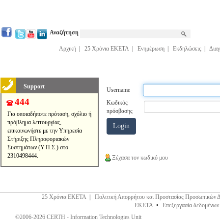
Αναζήτηση
Αρχική
|
25 Χρόνια ΕΚΕΤΑ
|
Ενημέρωση
|
Εκδηλώσεις
|
Διαγ
Support
Username
444
Κωδικός
πρόσβασης
Για οποιαδήποτε πρόταση, σχόλιο ή
πρόβλημα λειτουργίας,
επικοινωνήστε με την Υπηρεσία
Στήριξης Πληροφοριακών
Συστημάτων (Υ.Π.Σ.) στο
2310498444.
Ξέχασα τον κωδικό μου
25 Χρόνια ΕΚΕΤΑ
|
Πολιτική Απορρήτου και Προστασίας Προσωπικών 
ΕΚΕΤΑ
•
Επεξεργασία δεδομένων
©2006-2026 CERTH - Information Technologies Unit