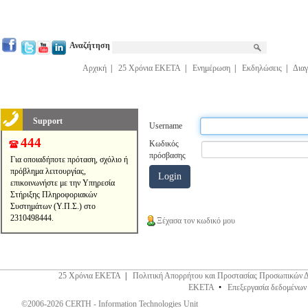
Αναζήτηση
Αρχική
|
25 Χρόνια ΕΚΕΤΑ
|
Ενημέρωση
|
Εκδηλώσεις
|
Διαγ
Support
Username
444
Κωδικός
πρόσβασης
Για οποιαδήποτε πρόταση, σχόλιο ή
πρόβλημα λειτουργίας,
επικοινωνήστε με την Υπηρεσία
Στήριξης Πληροφοριακών
Συστημάτων (Υ.Π.Σ.) στο
2310498444.
Ξέχασα τον κωδικό μου
25 Χρόνια ΕΚΕΤΑ
|
Πολιτική Απορρήτου και Προστασίας Προσωπικών 
ΕΚΕΤΑ
•
Επεξεργασία δεδομένων
©2006-2026 CERTH - Information Technologies Unit