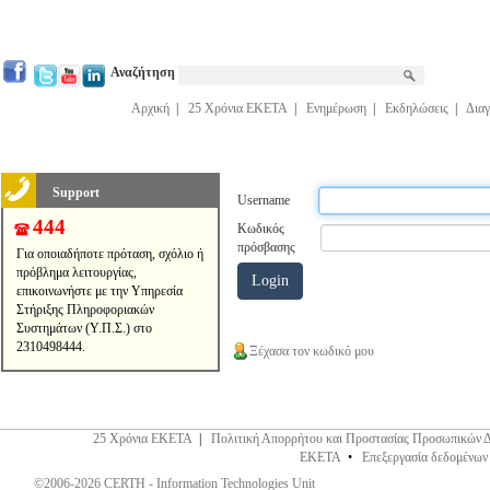
Αναζήτηση
Αρχική
|
25 Χρόνια ΕΚΕΤΑ
|
Ενημέρωση
|
Εκδηλώσεις
|
Διαγ
Support
Username
444
Κωδικός
πρόσβασης
Για οποιαδήποτε πρόταση, σχόλιο ή
πρόβλημα λειτουργίας,
επικοινωνήστε με την Υπηρεσία
Στήριξης Πληροφοριακών
Συστημάτων (Υ.Π.Σ.) στο
2310498444.
Ξέχασα τον κωδικό μου
25 Χρόνια ΕΚΕΤΑ
|
Πολιτική Απορρήτου και Προστασίας Προσωπικών 
ΕΚΕΤΑ
•
Επεξεργασία δεδομένων
©2006-2026 CERTH - Information Technologies Unit