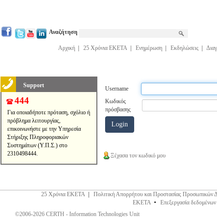
Αναζήτηση
Αρχική
|
25 Χρόνια ΕΚΕΤΑ
|
Ενημέρωση
|
Εκδηλώσεις
|
Διαγ
Support
Username
444
Κωδικός
πρόσβασης
Για οποιαδήποτε πρόταση, σχόλιο ή
πρόβλημα λειτουργίας,
επικοινωνήστε με την Υπηρεσία
Στήριξης Πληροφοριακών
Συστημάτων (Υ.Π.Σ.) στο
2310498444.
Ξέχασα τον κωδικό μου
25 Χρόνια ΕΚΕΤΑ
|
Πολιτική Απορρήτου και Προστασίας Προσωπικών 
ΕΚΕΤΑ
•
Επεξεργασία δεδομένων
©2006-2026 CERTH - Information Technologies Unit