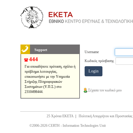
Support
Username
444
Κωδικός πρόσβασης
Για οποιαδήποτε πρόταση, σχόλιο ή
πρόβλημα λειτουργίας,
επικοινωνήστε με την Υπηρεσία
Στήριξης Πληροφοριακών
Συστημάτων (Υ.Π.Σ.) στο
Ξέχασα τον κωδικό μου
2310498444.
25 Χρόνια ΕΚΕΤΑ
|
Πολιτική Απορρήτου και Προστασία
©2006-2026 CERTH - Information Technologies Unit