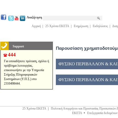
Αναζήτηση
Αρχική
|
25 Χρόνια ΕΚΕΤΑ
|
Ενημέρωση
|
Εκδηλώσεις
|
Διαγ
Support
Παρουσίαση χρηματοδοτούμε
444
Για οποιαδήποτε πρόταση, σχόλιο ή
ΦΥΣΙΚΟ ΠΕΡΙΒΑΛΛΟΝ & ΚΑΙΝ
πρόβλημα λειτουργίας,
επικοινωνήστε με την Υπηρεσία
Στήριξης Πληροφοριακών
Συστημάτων (Υ.Π.Σ.) στο
ΦΥΣΙΚΟ ΠΕΡΙΒΑΛΛΟΝ & ΚΑΙΝ
2310498444.
25 Χρόνια ΕΚΕΤΑ
|
Πολιτική Απορρήτου και Προστασίας Προσωπικών 
ΕΚΕΤΑ
•
Επεξεργασία δεδομένων