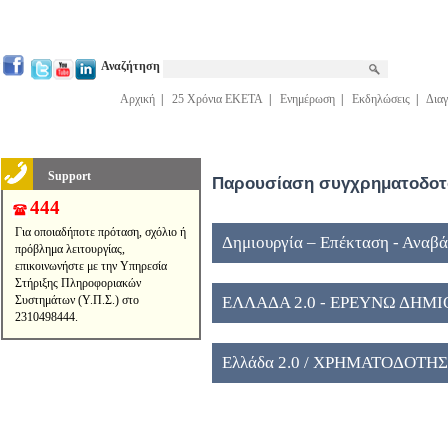
Αναζήτηση
Αρχική
|
25 Χρόνια ΕΚΕΤΑ
|
Ενημέρωση
|
Εκδηλώσεις
|
Διαγ
Support
Παρουσίαση συγχρηματοδοτο
444
Για οποιαδήποτε πρόταση, σχόλιο ή
Δημιουργία – Επέκταση - Αναβ
πρόβλημα λειτουργίας,
επικοινωνήστε με την Υπηρεσία
Κέντρων εποπτείας ΓΓΕΚ, ID 16
Στήριξης Πληροφοριακών
Συστημάτων (Υ.Π.Σ.) στο
ΕΛΛΑΔΑ 2.0 - ΕΡΕΥΝΩ ΔΗΜ
2310498444.
Ελλάδα 2.0 / ΧΡΗΜΑΤΟΔΟΤΗ