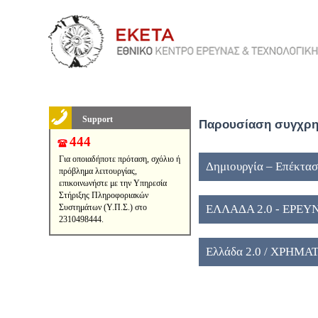
Support
Παρουσίαση συγχρημ
444
Για οποιαδήποτε πρόταση, σχόλιο ή
Δημιουργία – Επέκτασ
πρόβλημα λειτουργίας,
επικοινωνήστε με την Υπηρεσία
Στήριξης Πληροφοριακών
Συστημάτων (Υ.Π.Σ.) στο
ΕΛΛΑΔΑ 2.0 - ΕΡΕ
2310498444.
Ελλάδα 2.0 / ΧΡΗΜ