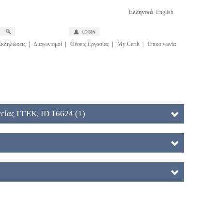
Ελληνικά
English
Εκδηλώσεις
|
Διαγωνισμοί
|
Θέσεις Εργασίας
|
My Certh
|
Επικοινωνία
είας ΓΓΕΚ, ID 16624 (1)