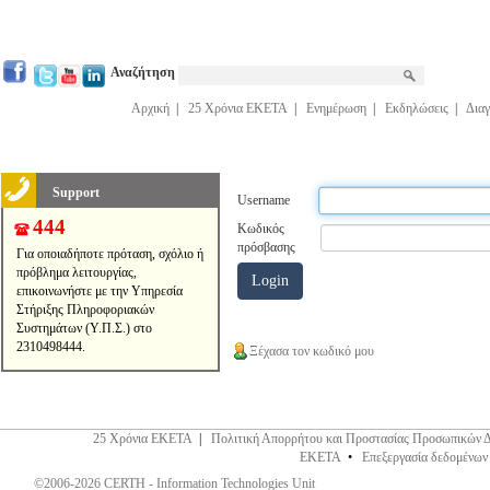
Αναζήτηση
Αρχική
|
25 Χρόνια ΕΚΕΤΑ
|
Ενημέρωση
|
Εκδηλώσεις
|
Διαγ
Support
Username
444
Κωδικός
πρόσβασης
Για οποιαδήποτε πρόταση, σχόλιο ή
πρόβλημα λειτουργίας,
επικοινωνήστε με την Υπηρεσία
Στήριξης Πληροφοριακών
Συστημάτων (Υ.Π.Σ.) στο
2310498444.
Ξέχασα τον κωδικό μου
25 Χρόνια ΕΚΕΤΑ
|
Πολιτική Απορρήτου και Προστασίας Προσωπικών 
ΕΚΕΤΑ
•
Επεξεργασία δεδομένων
©2006-2026 CERTH - Information Technologies Unit