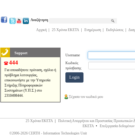
Αναζήτηση
Αρχική
|
25 Χρόνια ΕΚΕΤΑ
|
Ενημέρωση
|
Εκδηλώσεις
|
Διαγ
Support
Username
444
Κωδικός
πρόσβασης
Για οποιαδήποτε πρόταση, σχόλιο ή
πρόβλημα λειτουργίας,
επικοινωνήστε με την Υπηρεσία
Στήριξης Πληροφοριακών
Συστημάτων (Υ.Π.Σ.) στο
2310498444.
Ξέχασα τον κωδικό μου
25 Χρόνια ΕΚΕΤΑ
|
Πολιτική Απορρήτου και Προστασίας Προσωπικών 
ΕΚΕΤΑ
•
Επεξεργασία δεδομένων
©2006-2026 CERTH - Information Technologies Unit